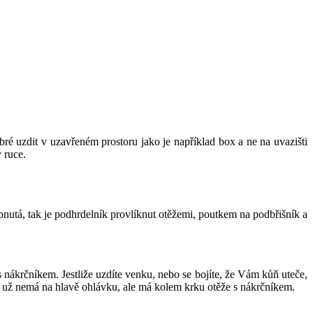
é uzdit v uzavřeném prostoru jako je například box a ne na uvazišti
 ruce.
apnutá, tak je podhrdelník provlíknut otěžemi, poutkem na podbřišník a
nákrčníkem. Jestliže uzdíte venku, nebo se bojíte, že Vám kůň uteče,
e už nemá na hlavě ohlávku, ale má kolem krku otěže s nákrčníkem.