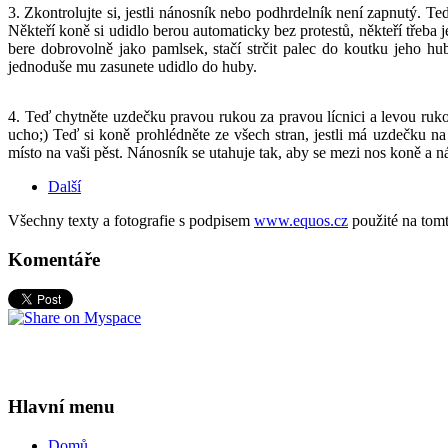
3. Zkontrolujte si, jestli nánosník nebo podhrdelník není zapnutý. Teď
Někteří koně si udidlo berou automaticky bez protestů, někteří třeba j
bere dobrovolně jako pamlsek, stačí strčit palec do koutku jeho 
jednoduše mu zasunete udidlo do huby.
4. Teď chytněte uzdečku pravou rukou za pravou lícnici a levou ruko
ucho;) Teď si koně prohlédněte ze všech stran, jestli má uzdečku 
místo na vaši pěst. Nánosník se utahuje tak, aby se mezi nos koně a ná
Další
Všechny texty a fotografie s podpisem
www.equos.cz
použité na tom
Komentáře
Hlavní menu
Domů