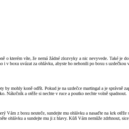
ně o kterém víte, že nemá žádné zlozvyky a nic nevyvede. Také je dobr
 i v boxu uvázat za ohlávku, abyste ho nehonili po boxu s uzdečkou v
stoty by mohly koně odřít. Pokud je na uzdečce martingal a je správně z
o. Nákrčník a otěže si nechte v ruce a poutko nechte volně spadnout.
erý Vám z boxu neuteče, sundejte mu ohlávku a nasaďte na krk otěže s 
pněte ohlávku a sundejte mu ji z hlavy. Kůň Vám nemůže zdrhnout, sic