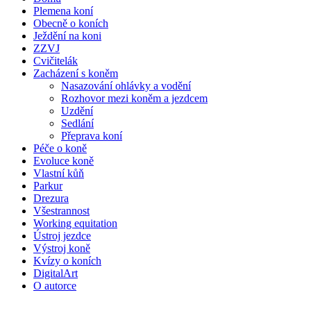
Plemena koní
Obecně o koních
Ježdění na koni
ZZVJ
Cvičitelák
Zacházení s koněm
Nasazování ohlávky a vodění
Rozhovor mezi koněm a jezdcem
Uzdění
Sedlání
Přeprava koní
Péče o koně
Evoluce koně
Vlastní kůň
Parkur
Drezura
Všestrannost
Working equitation
Ústroj jezdce
Výstroj koně
Kvízy o koních
DigitalArt
O autorce