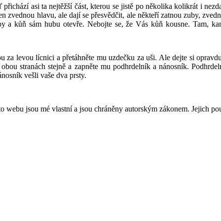
 přichází asi ta nejtěžší část, kterou se jistě po několika kolikrát i ne
en zvednou hlavu, ale dají se přesvědčit, ale někteří zatnou zuby, zved
huby a kůň sám hubu otevře. Nebojte se, že Vás kůň kousne. Tam, kam
u za levou lícnici a přetáhněte mu uzdečku za uši. Ale dejte si oprav
na obou stranách stejně a zapněte mu podhrdelník a nánosník. Podhrde
nosník vešli vaše dva prsty.
to webu jsou mé vlastní a jsou chráněny autorským zákonem. Jejich p