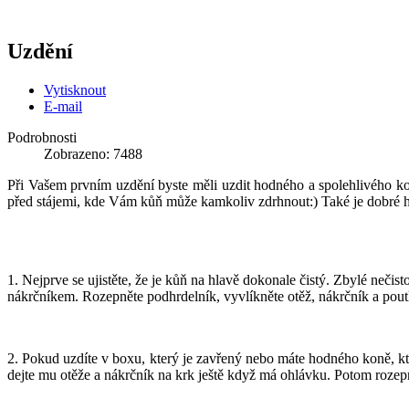
Uzdění
Vytisknout
E-mail
Podrobnosti
Zobrazeno: 7488
Při Vašem prvním uzdění byste měli uzdit hodného a spolehlivého ko
před stájemi, kde Vám kůň může kamkoliv zdrhnout:) Také je dobré ho
1. Nejprve se ujistěte, že je kůň na hlavě dokonale čistý. Zbylé neči
nákrčníkem. Rozepněte podhrdelník, vyvlíkněte otěž, nákrčník a poutk
2. Pokud uzdíte v boxu, který je zavřený nebo máte hodného koně, kt
dejte mu otěže a nákrčník na krk ještě když má ohlávku. Potom roze