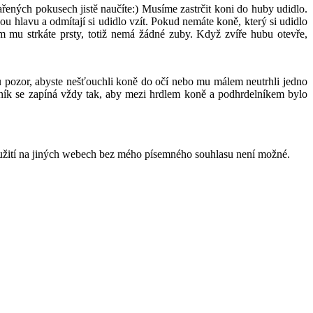
zdařených pokusech jistě naučíte:) Musíme zastrčit koni do huby udidlo.
nou hlavu a odmítají si udidlo vzít. Pokud nemáte koně, který si udidlo
 mu strkáte prsty, totiž nemá žádné zuby. Když zvíře hubu otevře,
du pozor, abyste nešťouchli koně do očí nebo mu málem neutrhli jedno
lník se zapíná vždy tak, aby mezi hrdlem koně a podhrdelníkem bylo
oužití na jiných webech bez mého písemného souhlasu není možné.