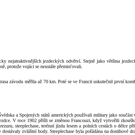
vácky nejatraktivnějších jezdeckých odvětví. Stejně jako většina jez
ně, protože vojáci se neustále přemisťovali.
trasa závodu měřila až 70 km. Poté se ve Francii uskutečnil první kom
Švédska a Spojených států amerických používali military jako součást 
jezdce. V roce 1902 přišli se změnou Francouzi, když vytvořili zkoušk
rezuru, steeplechase, terénní jízdu lesem a polních cestách o délce 
e dostávaly zvláštní body. Steeplechase byla pořádána na dostihové dráz