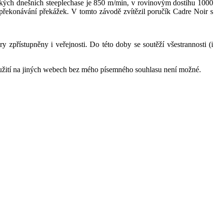
ckých dnešních steeplechase je 850 m/min, v rovinovým dostihu 1000
 překonávání překážek. V tomto závodě zvítězil poručík Cadre Noir s
 zpřístupněny i veřejnosti. Do této doby se soutěží všestrannosti (i
oužití na jiných webech bez mého písemného souhlasu není možné.