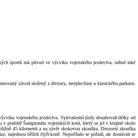
deckých sportů má původ ve výcviku vojenského jezdectva, odtud také
binovaný závod složený z drezury, steeplechase a klasického parkuru.
výcviku vojenského jezdectva. Vytrvalostní jízdy dosahovali délky od
u v podobě Šampionátu vojenských koní, který se jel v krajině okolo
přibližně 45 kilometrů a na závěr skokovou zkoušku. Drezurní zkouška
e, najednou běželi čtyři koně. Nepočítalo se pořadí, ale dostávali se