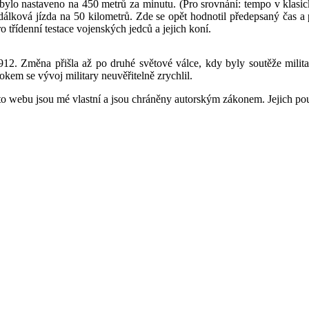
ylo nastaveno na 450 metrů za minutu. (Pro srovnání: tempo v klasi
dálková jízda na 50 kilometrů. Zde se opět hodnotil předepsaný čas a
 třídenní testace vojenských jedců a jejich koní.
12. Změna přišla až po druhé světové válce, kdy byly soutěže military
okem se vývoj military neuvěřitelně zrychlil.
to webu jsou mé vlastní a jsou chráněny autorským zákonem. Jejich p