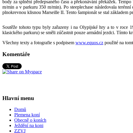
body za splnění předepsaného času a překonávání překážek. Tempo b
m/min a v parkuru 350 m/min). Po steeplechase následovala terénní 
plnokrevnou klisnou Marseille II. Tento šampionát se stal základem pro
Soutěže tohoto typu byly zařazeny i na Olypijské hry a to v roce 19
klasického parkuru) se směli zúčastnit pouze armádní jezdci. Tímto kr
Všechny texty a fotografie s podpisem
www.equos.cz
použité na tom
Komentáře
Hlavní menu
Domů
Plemena koní
Obecně o koních
Ježdění na koni
ZZVJ