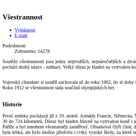
Všestrannost
Vytisknout
E-mail
Podrobnosti
Zobrazeno: 14278
Soutěže všestrannosti jsou jedny nejtvrdších, nejnáročnějších a di
pochází druhý název - military. Velký důraz je kladen na vytrvalost ko
Vojenský charakter si soutěž zachovala až do roku 1902, do té doby 
Roku 1912 se všestrannost stala součástí olympijských her.
Historie
První zmínky pocházejí již z 19. století. Armády Francie, Německa, 
30 do 724 kilometrů. Důraz byl kladen hlavně na vytrvalost koně i 
Paříže a byl mnohem všestranněji zaměřený. Obsahoval čtyři části; d
byla lehká, ale bylo možno předvést i cviky vysoké školy, za které s